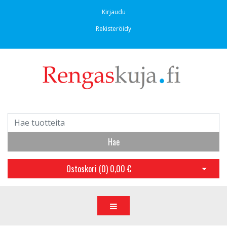
Kirjaudu
Rekisteröidy
Hae
Ostoskori (
0
)
0,00 €
Avaa os