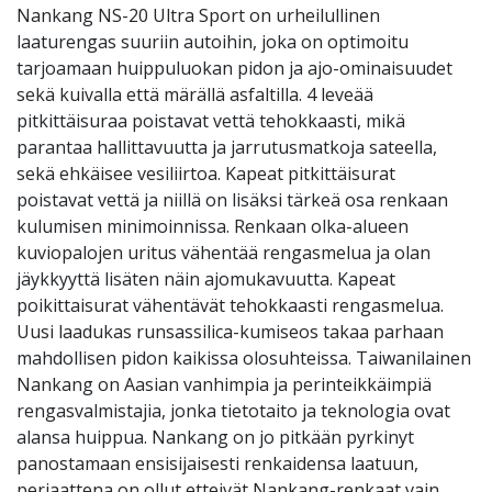
Nankang NS-20 Ultra Sport on urheilullinen
laaturengas suuriin autoihin, joka on optimoitu
tarjoamaan huippuluokan pidon ja ajo-ominaisuudet
sekä kuivalla että märällä asfaltilla. 4 leveää
pitkittäisuraa poistavat vettä tehokkaasti, mikä
parantaa hallittavuutta ja jarrutusmatkoja sateella,
sekä ehkäisee vesiliirtoa. Kapeat pitkittäisurat
poistavat vettä ja niillä on lisäksi tärkeä osa renkaan
kulumisen minimoinnissa. Renkaan olka-alueen
kuviopalojen uritus vähentää rengasmelua ja olan
jäykkyyttä lisäten näin ajomukavuutta. Kapeat
poikittaisurat vähentävät tehokkaasti rengasmelua.
Uusi laadukas runsassilica-kumiseos takaa parhaan
mahdollisen pidon kaikissa olosuhteissa. Taiwanilainen
Nankang on Aasian vanhimpia ja perinteikkäimpiä
rengasvalmistajia, jonka tietotaito ja teknologia ovat
alansa huippua. Nankang on jo pitkään pyrkinyt
panostamaan ensisijaisesti renkaidensa laatuun,
periaattena on ollut etteivät Nankang-renkaat vain