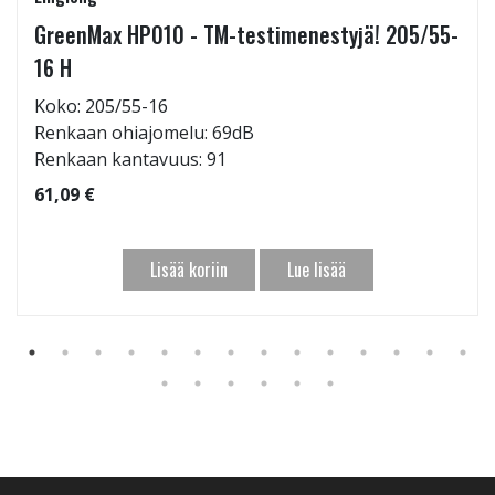
GreenMax HP010 - TM-testimenestyjä! 205/55-
16 H
Koko: 205/55-16
Renkaan ohiajomelu: 69dB
Renkaan kantavuus: 91
61,09 €
Lisää koriin
Lue lisää