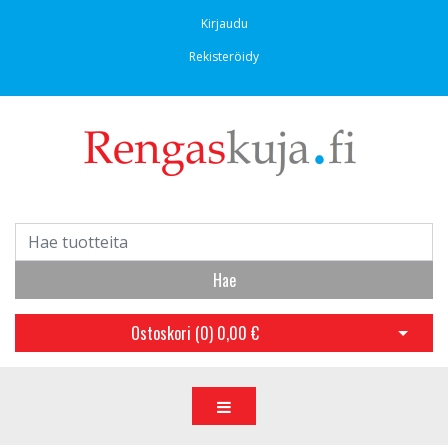
Kirjaudu
Rekisteröidy
Hae
Ostoskori (
0
)
0,00 €
Avaa os