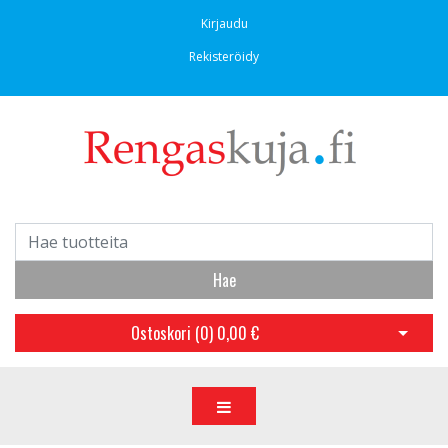
Kirjaudu
Rekisteröidy
Hae
Ostoskori (
0
)
0,00 €
Avaa os