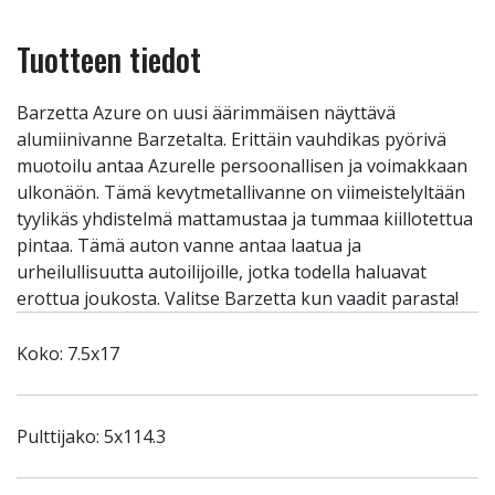
Tuotteen tiedot
Barzetta Azure on uusi äärimmäisen näyttävä
alumiinivanne Barzetalta. Erittäin vauhdikas pyörivä
muotoilu antaa Azurelle persoonallisen ja voimakkaan
ulkonäön. Tämä kevytmetallivanne on viimeistelyltään
tyylikäs yhdistelmä mattamustaa ja tummaa kiillotettua
pintaa. Tämä auton vanne antaa laatua ja
urheilullisuutta autoilijoille, jotka todella haluavat
erottua joukosta. Valitse Barzetta kun vaadit parasta!
Koko: 7.5x17
Pulttijako: 5x114.3