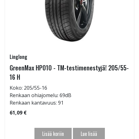
Linglong
GreenMax HP010 - TM-testimenestyjä! 205/55-
16 H
Koko: 205/55-16
Renkaan ohiajomelu: 69dB
Renkaan kantavuus: 91
61,09 €
Lisää koriin
Lue lisää