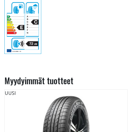
Myydyimmät tuotteet
UUSI