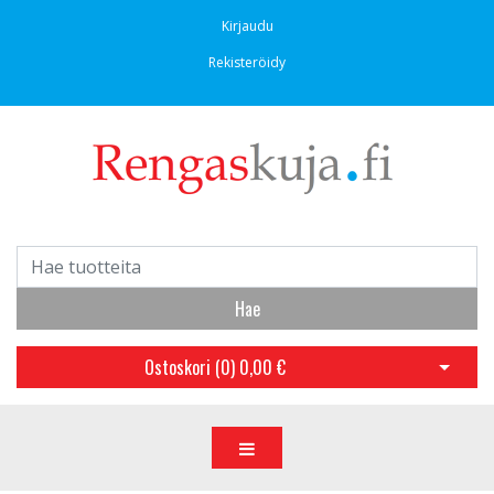
Kirjaudu
Rekisteröidy
Hae
Ostoskori (
0
)
0,00 €
Avaa os