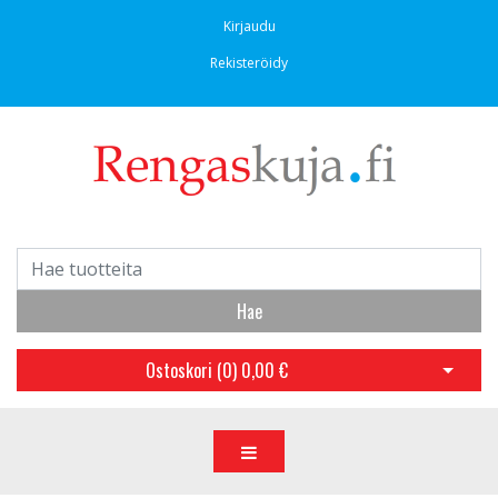
Kirjaudu
Rekisteröidy
Hae
Ostoskori (
0
)
0,00 €
Avaa os