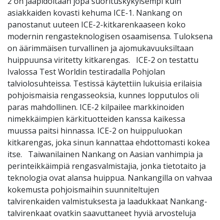
2 on jääpidoltaan jopa suorituskykyisempi kuin
asiakkaiden kovasti kehuma ICE-1. Nankang on
panostanut uuteen ICE-2-kitkarenkaaseen koko
modernin rengasteknologisen osaamisensa. Tuloksena
on äärimmäisen turvallinen ja ajomukavuuksiltaan
huippuunsa viritetty kitkarengas. ICE-2 on testattu
Ivalossa Test Worldin testiradalla Pohjolan
talviolosuhteissa. Testissä käytettiin lukuisia erilaisia
pohjoismaisia rengasseoksia, kunnes lopputulos oli
paras mahdollinen. ICE-2 kilpailee markkinoiden
nimekkäimpien kärkituotteiden kanssa kaikessa
muussa paitsi hinnassa. ICE-2 on huippuluokan
kitkarengas, joka sinun kannattaa ehdottomasti kokea
itse. Taiwanilainen Nankang on Aasian vanhimpia ja
perinteikkäimpiä rengasvalmistajia, jonka tietotaito ja
teknologia ovat alansa huippua. Nankangilla on vahvaa
kokemusta pohjoismaihin suunniteltujen
talvirenkaiden valmistuksesta ja laadukkaat Nankang-
talvirenkaat ovatkin saavuttaneet hyviä arvosteluja