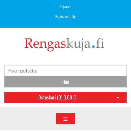
Kirjaudu
Rekisteröidy
Hae
Ostoskori (
0
)
0,00 €
Avaa os