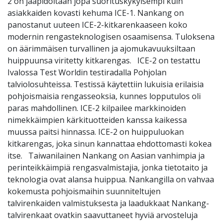
2 on jääpidoltaan jopa suorituskykyisempi kuin
asiakkaiden kovasti kehuma ICE-1. Nankang on
panostanut uuteen ICE-2-kitkarenkaaseen koko
modernin rengasteknologisen osaamisensa. Tuloksena
on äärimmäisen turvallinen ja ajomukavuuksiltaan
huippuunsa viritetty kitkarengas. ICE-2 on testattu
Ivalossa Test Worldin testiradalla Pohjolan
talviolosuhteissa. Testissä käytettiin lukuisia erilaisia
pohjoismaisia rengasseoksia, kunnes lopputulos oli
paras mahdollinen. ICE-2 kilpailee markkinoiden
nimekkäimpien kärkituotteiden kanssa kaikessa
muussa paitsi hinnassa. ICE-2 on huippuluokan
kitkarengas, joka sinun kannattaa ehdottomasti kokea
itse. Taiwanilainen Nankang on Aasian vanhimpia ja
perinteikkäimpiä rengasvalmistajia, jonka tietotaito ja
teknologia ovat alansa huippua. Nankangilla on vahvaa
kokemusta pohjoismaihin suunniteltujen
talvirenkaiden valmistuksesta ja laadukkaat Nankang-
talvirenkaat ovatkin saavuttaneet hyviä arvosteluja