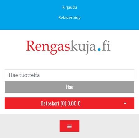
Kirjaudu
Rekisteröidy
Hae
Ostoskori (
0
)
0,00 €
Avaa os