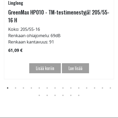
Linglong
GreenMax HP010 - TM-testimenestyjä! 205/55-
16 H
Koko: 205/55-16
Renkaan ohiajomelu: 69dB
Renkaan kantavuus: 91
61,09 €
Lisää koriin
Lue lisää