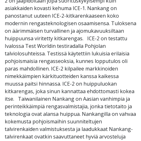
2 on jääpidoltaan jopa suorituskykyisempi kuin
asiakkaiden kovasti kehuma ICE-1. Nankang on
panostanut uuteen ICE-2-kitkarenkaaseen koko
modernin rengasteknologisen osaamisensa. Tuloksena
on äärimmäisen turvallinen ja ajomukavuuksiltaan
huippuunsa viritetty kitkarengas. ICE-2 on testattu
Ivalossa Test Worldin testiradalla Pohjolan
talviolosuhteissa. Testissä käytettiin lukuisia erilaisia
pohjoismaisia rengasseoksia, kunnes lopputulos oli
paras mahdollinen. ICE-2 kilpailee markkinoiden
nimekkäimpien kärkituotteiden kanssa kaikessa
muussa paitsi hinnassa. ICE-2 on huippuluokan
kitkarengas, joka sinun kannattaa ehdottomasti kokea
itse. Taiwanilainen Nankang on Aasian vanhimpia ja
perinteikkäimpiä rengasvalmistajia, jonka tietotaito ja
teknologia ovat alansa huippua. Nankangilla on vahvaa
kokemusta pohjoismaihin suunniteltujen
talvirenkaiden valmistuksesta ja laadukkaat Nankang-
talvirenkaat ovatkin saavuttaneet hyviä arvosteluja