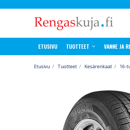
ETUSIVU
TUOTTEET
VANNE JA 
Etusivu
Tuotteet
Kesärenkaat
16-t