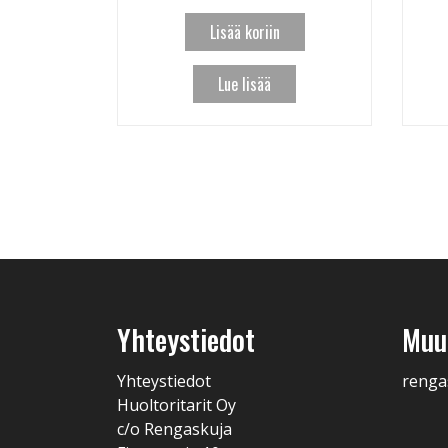
Lisää koriin
Lue lisää
Yhteystiedot
Muut
Yhteystiedot
renga
Huoltoritarit Oy
c/o Rengaskuja