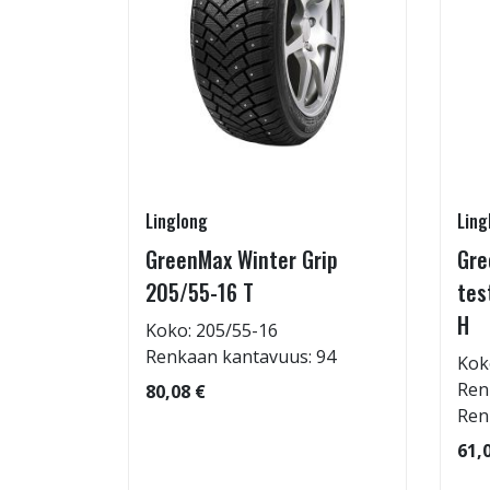
Linglong
Ling
GreenMax Winter Grip
Gre
15/55-16
205/55-16 T
tes
H
Koko: 205/55-16
Renkaan kantavuus: 94
Kok
: 69dB
Ren
80,08 €
 97
Ren
61,