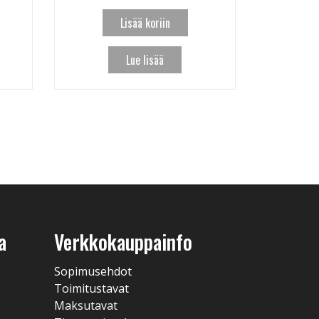
Lisää koriin
Lue lisää
a
Verkkokauppainfo
Sopimusehdot
Toimitustavat
Maksutavat