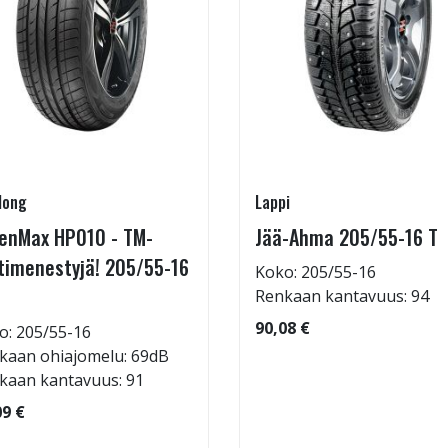
long
Lappi
enMax HP010 - TM-
Jää-Ahma 205/55-16 T
timenestyjä! 205/55-16
Koko: 205/55-16
Renkaan kantavuus: 94
90,08 €
o: 205/55-16
kaan ohiajomelu: 69dB
kaan kantavuus: 91
09 €