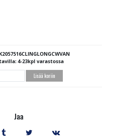
: K2057516CLINGLONGCWVAN
avilla:
4-23kpl varastossa
Lisää koriin
Jaa