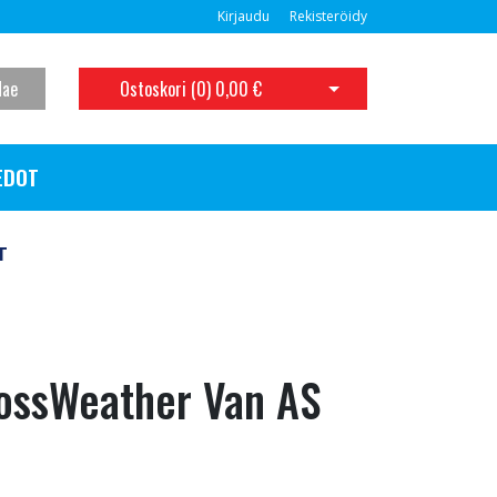
Kirjaudu
Rekisteröidy
Hae
Ostoskori (
0
)
0,00 €
Avaa ostoskori
EDOT
T
ossWeather Van AS
T