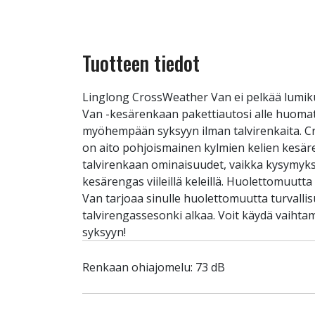
Tuotteen tiedot
Linglong CrossWeather Van ei pelkää lumik
Van -kesärenkaan pakettiautosi alle huomatt
myöhempään syksyyn ilman talvirenkaita. Cr
on aito pohjoismainen kylmien kelien kesäre
talvirenkaan ominaisuudet, vaikka kysymyk
kesärengas viileillä keleillä. Huolettomuut
Van tarjoaa sinulle huolettomuutta turvalli
talvirengassesonki alkaa. Voit käydä vaihtam
syksyyn!
Renkaan ohiajomelu: 73 dB