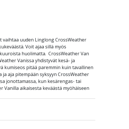
it vaihtaa uuden Linglong CrossWeather
ukeväästä. Voit ajaa sillä myös
umikuuroista huolimatta. CrossWeather Van
eather Vanissa yhdistyvät kesä- ja
ä kumiseos pitää paremmin kuin tavallinen
ita ja aja pitempään syksyyn CrossWeather
ossa jonottamassa, kun kesärengas- tai
her Vanilla aikaisesta keväästä myöhäiseen