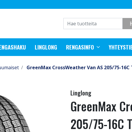
RENGASHAKU
LINGLONG
RENGASINFO
YHTEYSTI
uumaiset
GreenMax CrossWeather Van AS 205/75-16C 
Linglong
GreenMax Cr
205/75-16C 