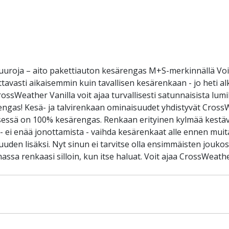
uuroja – aito pakettiauton kesärengas M+S-merkinnällä Vo
avasti aikaisemmin kuin tavallisen kesärenkaan - jo heti alk
ossWeather Vanilla voit ajaa turvallisesti satunnaisista l
ngas! Kesä- ja talvirenkaan ominaisuudet yhdistyvät CrossW
sessä on 100% kesärengas. Renkaan erityinen kylmää kestäv
ta - ei enää jonottamista - vaihda kesärenkaat alle ennen mu
suuden lisäksi. Nyt sinun ei tarvitse olla ensimmäisten jouk
assa renkaasi silloin, kun itse haluat. Voit ajaa CrossWeat