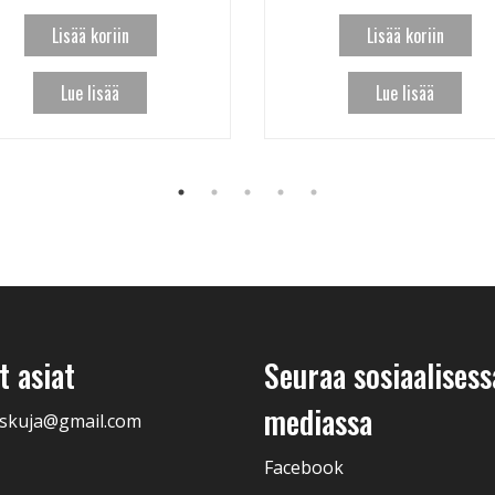
Lisää koriin
Lisää koriin
Lue lisää
Lue lisää
 asiat
Seuraa sosiaalisess
mediassa
skuja@gmail.com
Facebook