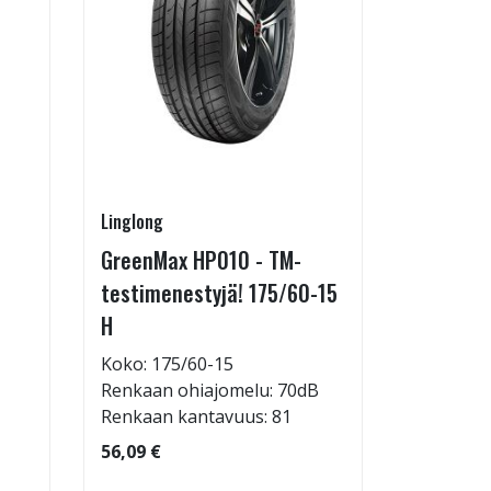
Linglong
Linglong
GreenMax HP010 - TM-
GreenMax
testimenestyjä! 175/60-15
205/55-
H
Koko: 20
Renkaan 
Koko: 175/60-15
Renkaan ohiajomelu: 70dB
95,09 €
Renkaan kantavuus: 81
56,09 €