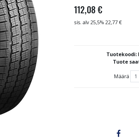
112,08 €
sis. alv 25,5% 22,77 €
Tuotekoodi
Tuote saat
Määrä