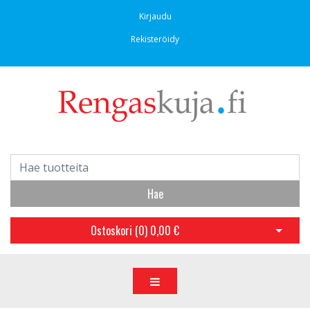
Kirjaudu
Rekisteröidy
Hae
Ostoskori (
0
)
0,00 €
Avaa os