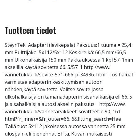
Tuotteen tiedot
SteyrTek Adapteri (levikepala) Paksuus:1 tuuma = 25,4
mm Pulttijako: 5x112/5x112 Keskireikä: 66,5 mm/66,5
mm Ulkohalkaisija 150 mm Pakkauksessa 1 kpl 57. 1mm
akselilla käytä sovitetta 66. 5/57. 1 http://www.
vannetukku. fi/sovite-571-666-p-34936. html Jos haluat
varmistaa adapterin keskittymisen autoon
nähden,käytä sovitetta. Valitse sovite jossa
ulkohalkaisija on tämänadapterin sisähalkaisija eli 66. 5
ja sisähalkaisija autosi akselin paksuus. http://www.
vannetukku. fi/vannetarvikkeet-sovitteet-c-90_161.
html?fr_inner=&fr_outer=66. 6&fitting_search=Hae
Tällä tuot 5x112 jakoisessa autossa vannetta 25 mm
ulospäin eli pienennät ET:tä. Kuvan mukaisesti