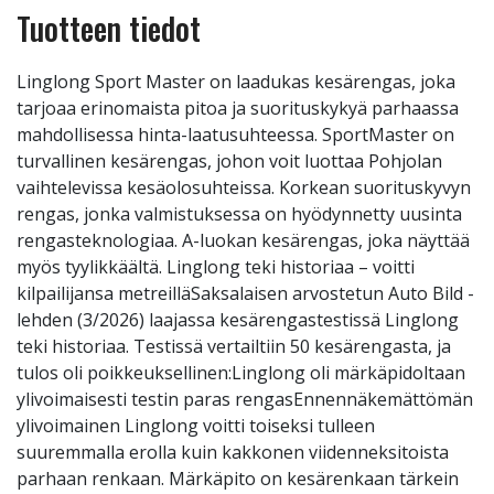
Tuotteen tiedot
Linglong Sport Master on laadukas kesärengas, joka
tarjoaa erinomaista pitoa ja suorituskykyä parhaassa
mahdollisessa hinta-laatusuhteessa. SportMaster on
turvallinen kesärengas, johon voit luottaa Pohjolan
vaihtelevissa kesäolosuhteissa. Korkean suorituskyvyn
rengas, jonka valmistuksessa on hyödynnetty uusinta
rengasteknologiaa. A-luokan kesärengas, joka näyttää
myös tyylikkäältä. Linglong teki historiaa – voitti
kilpailijansa metreilläSaksalaisen arvostetun Auto Bild -
lehden (3/2026) laajassa kesärengastestissä Linglong
teki historiaa. Testissä vertailtiin 50 kesärengasta, ja
tulos oli poikkeuksellinen:Linglong oli märkäpidoltaan
ylivoimaisesti testin paras rengasEnnennäkemättömän
ylivoimainen Linglong voitti toiseksi tulleen
suuremmalla erolla kuin kakkonen viidenneksitoista
parhaan renkaan. Märkäpito on kesärenkaan tärkein