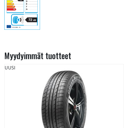
Myydyimmät tuotteet
UUSI