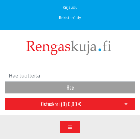
Kirjaudu
Rekisteröidy
Hae
Ostoskori (
0
)
0,00 €
Avaa os